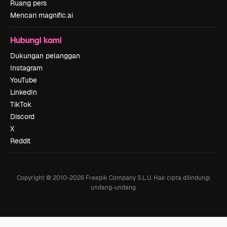
Ruang pers
Mencari magnific.ai
Hubungi kami
Dukungan pelanggan
Instagram
YouTube
LinkedIn
TikTok
Discord
X
Reddit
Copyright © 2010-
2026
Freepik Company S.L.U.
Hak cipta dilindungi
undang-undang
.