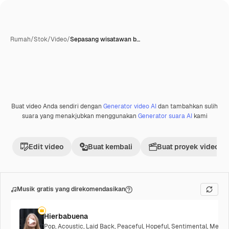
Rumah
/
Stok
/
Video
/
Sepasang wisatawan b…
Buat video Anda sendiri dengan
Generator video AI
dan tambahkan sulih
suara yang menakjubkan menggunakan
Generator suara AI
kami
Edit video
Buat kembali
Buat proyek video
Musik gratis yang direkomendasikan
Hierbabuena
Pop
,
Acoustic
,
Laid Back
,
Peaceful
,
Hopeful
,
Sentimental
,
Melanc