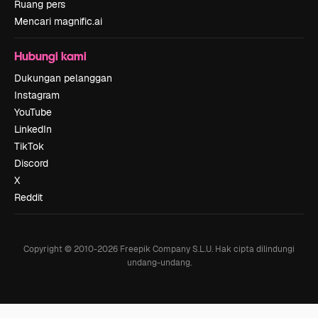
Ruang pers
Mencari magnific.ai
Hubungi kami
Dukungan pelanggan
Instagram
YouTube
LinkedIn
TikTok
Discord
X
Reddit
Copyright © 2010-
2026
Freepik Company S.L.U.
Hak cipta dilindungi
undang-undang
.