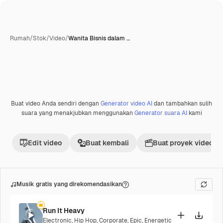
Rumah
/
Stok
/
Video
/
Wanita Bisnis dalam …
Buat video Anda sendiri dengan
Generator video AI
dan tambahkan sulih
suara yang menakjubkan menggunakan
Generator suara AI
kami
Edit video
Buat kembali
Buat proyek video
Musik gratis yang direkomendasikan
Run It Heavy
Electronic
,
Hip Hop
,
Corporate
,
Epic
,
Energetic