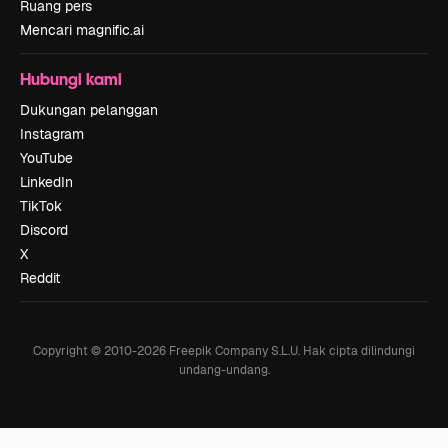
Ruang pers
Mencari magnific.ai
Hubungi kami
Dukungan pelanggan
Instagram
YouTube
LinkedIn
TikTok
Discord
X
Reddit
Copyright © 2010-
2026
Freepik Company S.L.U.
Hak cipta dilindungi
undang-undang
.