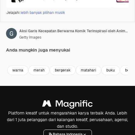
Jelajahi
lebih banyak pilihan musik
Aksi Garis Kecepatan Berwarna Komik Terinspirasi oleh Anime Jepang
Getty Images
Anda mungkin juga menyukai
Premium
Premium
Premium
Premium
Dihasilkan 
warna
merah
bergerak
matahari
buku
berc
Platform kreatif untuk mengarahkan karya terbaik Anda. Lebih
dari 1 juta pelanggan dari kalangan kreatif, perusahaan, agensi,
dan studio.
Bahasa Indonesia