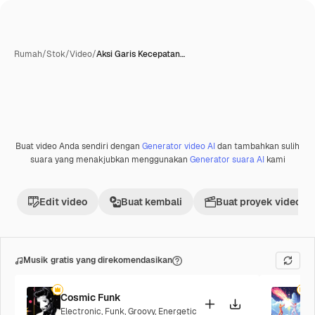
Rumah
/
Stok
/
Video
/
Aksi Garis Kecepatan…
Buat video Anda sendiri dengan
Generator video AI
dan tambahkan sulih
Premium
suara yang menakjubkan menggunakan
Generator suara AI
kami
Edit video
Buat kembali
Buat proyek video
Musik gratis yang direkomendasikan
Cosmic Funk
F
Electronic
,
Funk
,
Groovy
,
Energetic
P