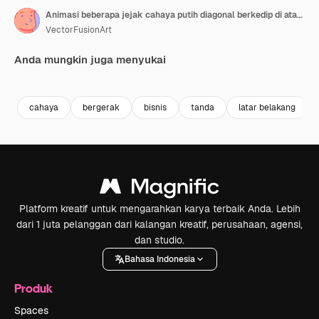
Animasi beberapa jejak cahaya putih diagonal berkedip di atas papan kayu.
VectorFusionArt
Anda mungkin juga menyukai
Premium
Premium
Dihasilkan oleh AI
Premium
Premium
cahaya
bergerak
bisnis
tanda
latar belakang
Platform kreatif untuk mengarahkan karya terbaik Anda. Lebih
dari 1 juta pelanggan dari kalangan kreatif, perusahaan, agensi,
dan studio.
Bahasa Indonesia
Produk
Spaces