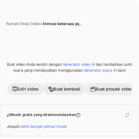
Rumah
/
Stok
/
Video
/
Animasi beberapa jej…
Dihasilkan oleh AI
Buat video Anda sendiri dengan
Generator video AI
dan tambahkan sulih
Premium
suara yang menakjubkan menggunakan
Generator suara AI
kami
Edit video
Buat kembali
Buat proyek video
Musik gratis yang direkomendasikan
Jelajahi
lebih banyak pilihan musik