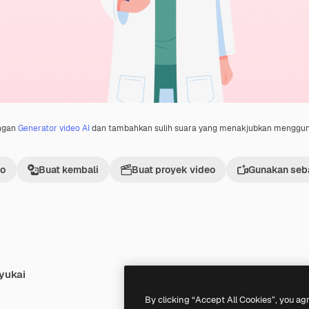
engan
Generator video AI
dan tambahkan sulih suara yang menakjubkan menggu
eo
Buat kembali
Buat proyek video
Gunakan seba
yukai
Premium
Premium
Dihasilkan oleh AI
By clicking “Accept All Cookies”, you ag