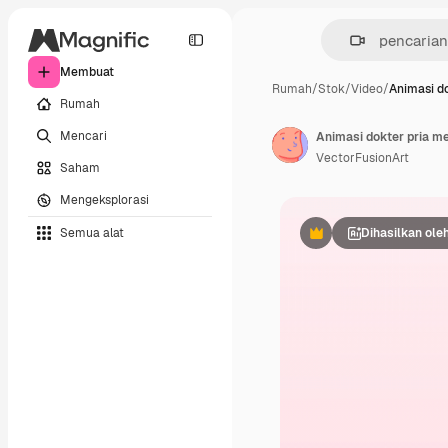
Membuat
Rumah
/
Stok
/
Video
/
Animasi do
Rumah
Mencari
Animasi dokter pria m
VectorFusionArt
Saham
Mengeksplorasi
Semua alat
Dihasilkan oleh
Premium