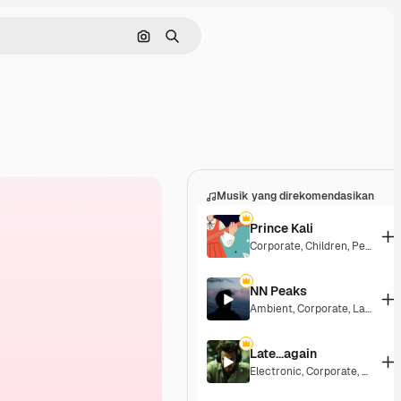
Pencarian berdasarkan gambar
Mencari
Musik yang direkomendasikan
Prince Kali
Corporate
,
Children
,
Peaceful
NN Peaks
Ambient
,
Corporate
,
Laid Back
Late...again
Electronic
,
Corporate
,
Energet