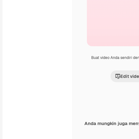
Buat video Anda sendiri d
Edit vid
Anda mungkin juga men
Premium
Premium
Dihasilkan oleh AI