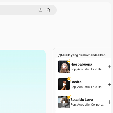
Pencarian berdasarkan gambar
Mencari
Musik yang direkomendasikan
Hierbabuena
Pop
,
Acoustic
,
Laid Back
,
Peac
Casita
Pop
,
Acoustic
,
Laid Back
,
Peac
Seaside Love
Pop
,
Acoustic
,
Corporate
,
Pea