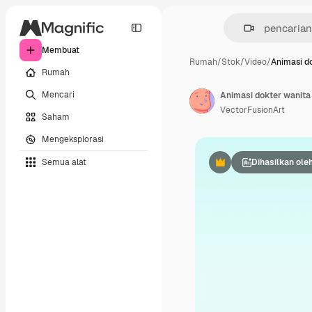
Membuat
Rumah
/
Stok
/
Video
/
Animasi d
Rumah
Mencari
Animasi dokter wanita
VectorFusionArt
Saham
Mengeksplorasi
Semua alat
Dihasilkan oleh
Premium