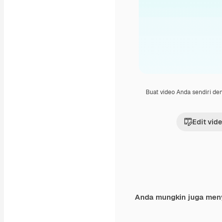
Buat video Anda sendiri d
Edit vid
Anda mungkin juga men
Premium
Premium
Dihasilkan oleh AI