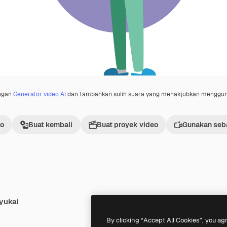
engan
Generator video AI
dan tambahkan sulih suara yang menakjubkan menggu
eo
Buat kembali
Buat proyek video
Gunakan seba
yukai
Premium
Premium
By clicking “Accept All Cookies”, you ag