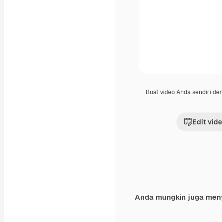
Buat video Anda sendiri d
Edit vid
Anda mungkin juga men
Premium
Premium