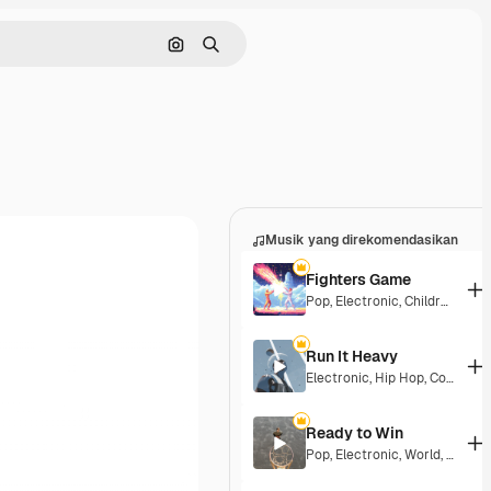
Pencarian berdasarkan gambar
Mencari
Musik yang direkomendasikan
Fighters Game
Pop
,
Electronic
,
Children
,
Syn
Run It Heavy
Electronic
,
Hip Hop
,
Corporate
Ready to Win
Pop
,
Electronic
,
World
,
Epic
,
G