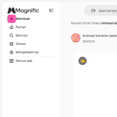
Membuat
Rumah
/
Stok
/
Video
/
Animasi k
Rumah
Mencari
Animasi karakter peker
djvstock
Saham
Mengeksplorasi
Semua alat
Premium