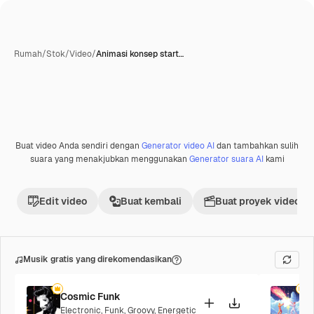
Rumah
/
Stok
/
Video
/
Animasi konsep start…
Buat video Anda sendiri dengan
Generator video AI
dan tambahkan sulih
Premium
suara yang menakjubkan menggunakan
Generator suara AI
kami
Edit video
Buat kembali
Buat proyek video
Musik gratis yang direkomendasikan
Cosmic Funk
F
Electronic
,
Funk
,
Groovy
,
Energetic
P