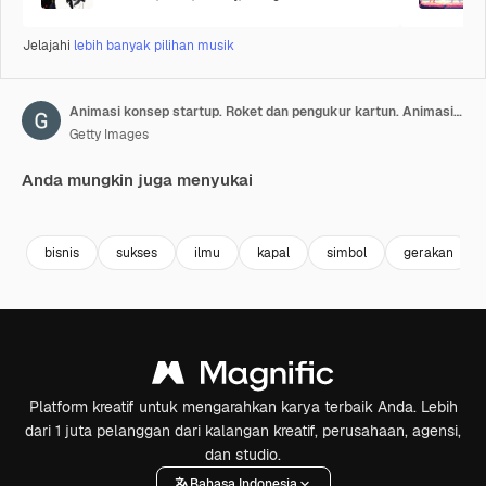
Jelajahi
lebih banyak pilihan musik
Animasi konsep startup. Roket dan pengukur kartun. Animasi grafis gerak video 4K. Dapat digunakan untuk video explainer.
Getty Images
Anda mungkin juga menyukai
Premium
Premium
Premium
Premium
bisnis
sukses
ilmu
kapal
simbol
gerakan
Platform kreatif untuk mengarahkan karya terbaik Anda. Lebih
dari 1 juta pelanggan dari kalangan kreatif, perusahaan, agensi,
dan studio.
Bahasa Indonesia