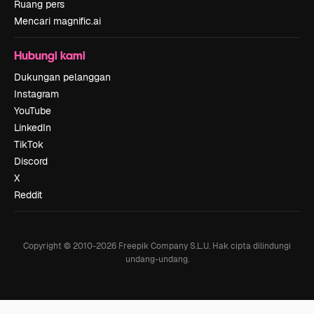
Ruang pers
Mencari magnific.ai
Hubungi kami
Dukungan pelanggan
Instagram
YouTube
LinkedIn
TikTok
Discord
X
Reddit
Copyright © 2010-
2026
Freepik Company S.L.U.
Hak cipta dilindungi
undang-undang
.