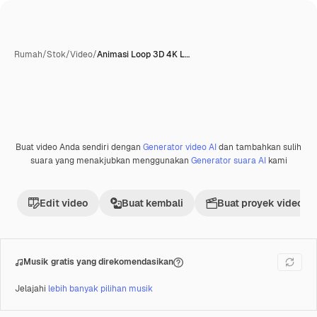
Rumah
/
Stok
/
Video
/
Animasi Loop 3D 4K L…
Buat video Anda sendiri dengan
Generator video AI
dan tambahkan sulih
Premium
suara yang menakjubkan menggunakan
Generator suara AI
kami
Edit video
Buat kembali
Buat proyek video
Musik gratis yang direkomendasikan
Jelajahi
lebih banyak pilihan musik