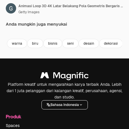
Animasi Loop 3D 4K Latar Belakang Pola Geometris Bergaris yang Melambai dan Bergoyang
Getty Images
Anda mungkin juga menyukai
Premium
Premium
Premium
Premium
warna
biru
bisnis
seni
desain
dekorasi
Platform kreatif untuk mengarahkan karya terbaik Anda. Lebih
dari 1 juta pelanggan dari kalangan kreatif, perusahaan, agensi,
dan studio.
Bahasa Indonesia
Produk
Spaces