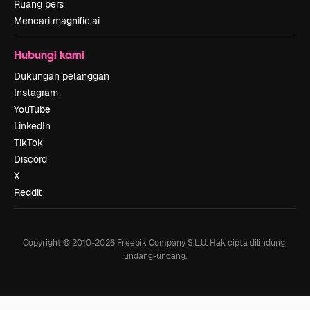
Ruang pers
Mencari magnific.ai
Hubungi kami
Dukungan pelanggan
Instagram
YouTube
LinkedIn
TikTok
Discord
X
Reddit
Copyright © 2010-
2026
Freepik Company S.L.U.
Hak cipta dilindungi
undang-undang
.