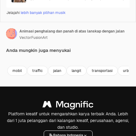
Jelajahi
lebih banyak pilihan musik
Animasi penghalang dan panah di atas lanskap dengan jalan
VectorFusionArt
Anda mungkin juga menyukai
Premium
Premium
Dihasilkan oleh AI
Premium
Premium
Dihasilkan 
mobil
traffic
jalan
langit
transportasi
urban
Platform kreatif untuk mengarahkan karya terbaik Anda. Lebih
dari 1 juta pelanggan dari kalangan kreatif, perusahaan, agensi,
dan studio.
Bahasa Indonesia