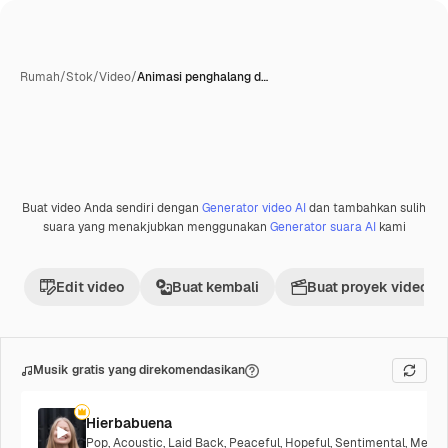
Rumah
/
Stok
/
Video
/
Animasi penghalang d…
Dihasilkan oleh AI
Buat video Anda sendiri dengan
Generator video AI
dan tambahkan sulih
Premium
suara yang menakjubkan menggunakan
Generator suara AI
kami
Edit video
Buat kembali
Buat proyek video
Musik gratis yang direkomendasikan
Hierbabuena
Pop
,
Acoustic
,
Laid Back
,
Peaceful
,
Hopeful
,
Sentimental
,
Melanc