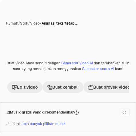
Rumah
/
Stok
/
Video
/
Animasi teks 'tetap …
Dihasilkan oleh AI
Buat video Anda sendiri dengan
Generator video AI
dan tambahkan sulih
Premium
suara yang menakjubkan menggunakan
Generator suara AI
kami
Edit video
Buat kembali
Buat proyek video
Musik gratis yang direkomendasikan
Jelajahi
lebih banyak pilihan musik