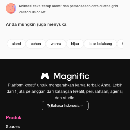
Animasi teks 'tetap alami' dan pemrosesan data di atas grid
VectorFusionArt
Anda mungkin juga menyukai
Premium
Premium
Dihasilkan oleh AI
Premium
Premium
alami
pohon
warna
hijau
latar belakang
hidu
Platform kreatif untuk mengarahkan karya terbaik Anda. Lebih
dari 1 juta pelanggan dari kalangan kreatif, perusahaan, agensi,
dan studio.
Bahasa Indonesia
Produk
Spaces