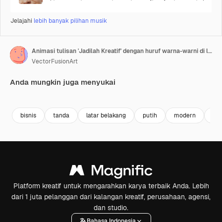
Jelajahi
lebih banyak pilihan musik
Animasi tulisan 'Jadilah Kreatif' dengan huruf warna-warni di latar belakang putih
VectorFusionArt
Anda mungkin juga menyukai
Premium
Premium
Dihasilkan oleh AI
Premium
Premium
bisnis
tanda
latar belakang
putih
modern
fon
Platform kreatif untuk mengarahkan karya terbaik Anda. Lebih
dari 1 juta pelanggan dari kalangan kreatif, perusahaan, agensi,
dan studio.
Bahasa Indonesia