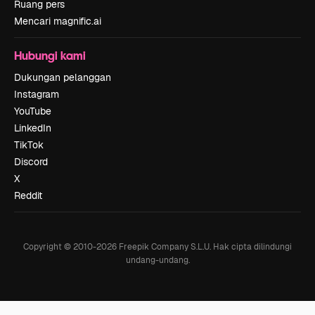
Ruang pers
Mencari magnific.ai
Hubungi kami
Dukungan pelanggan
Instagram
YouTube
LinkedIn
TikTok
Discord
X
Reddit
Copyright © 2010-
2026
Freepik Company S.L.U.
Hak cipta dilindungi
undang-undang
.