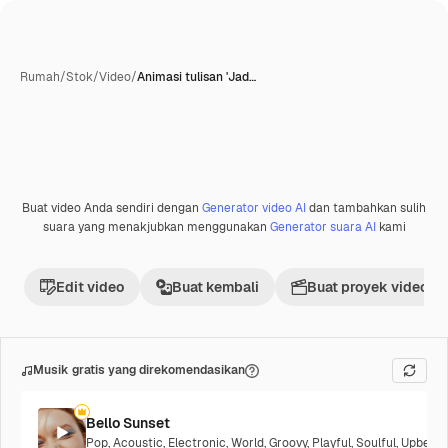
Rumah
/
Stok
/
Video
/
Animasi tulisan 'Jad…
Dihasilkan oleh AI
Buat video Anda sendiri dengan
Generator video AI
dan tambahkan sulih
Premium
suara yang menakjubkan menggunakan
Generator suara AI
kami
Edit video
Buat kembali
Buat proyek video
Musik gratis yang direkomendasikan
Bello Sunset
Pop
,
Acoustic
,
Electronic
,
World
,
Groovy
,
Playful
,
Soulful
,
Upbeat