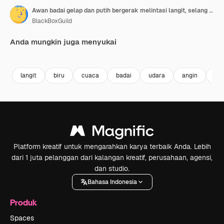
Awan badai gelap dan putih bergerak melintasi langit, selang waktu.
BlackBoxGuild
Anda mungkin juga menyukai
Premium
Premium
Premium
Premium
langit
biru
cuaca
badai
udara
angin
be
Platform kreatif untuk mengarahkan karya terbaik Anda. Lebih
dari 1 juta pelanggan dari kalangan kreatif, perusahaan, agensi,
dan studio.
Bahasa Indonesia
Produk
Spaces