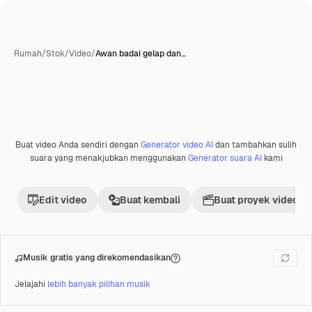
Rumah
/
Stok
/
Video
/
Awan badai gelap dan…
Buat video Anda sendiri dengan
Generator video AI
dan tambahkan sulih
Premium
suara yang menakjubkan menggunakan
Generator suara AI
kami
Edit video
Buat kembali
Buat proyek video
Musik gratis yang direkomendasikan
Jelajahi
lebih banyak pilihan musik