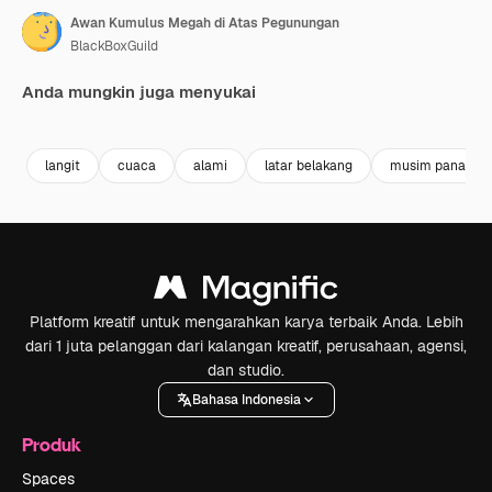
Awan Kumulus Megah di Atas Pegunungan
BlackBoxGuild
Anda mungkin juga menyukai
Premium
Premium
Premium
Premium
langit
cuaca
alami
latar belakang
musim panas
Platform kreatif untuk mengarahkan karya terbaik Anda. Lebih
dari 1 juta pelanggan dari kalangan kreatif, perusahaan, agensi,
dan studio.
Bahasa Indonesia
Produk
Spaces