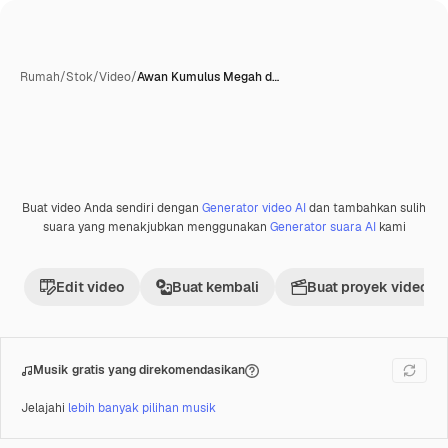
Rumah
/
Stok
/
Video
/
Awan Kumulus Megah d…
Buat video Anda sendiri dengan
Generator video AI
dan tambahkan sulih
Premium
suara yang menakjubkan menggunakan
Generator suara AI
kami
Edit video
Buat kembali
Buat proyek video
Musik gratis yang direkomendasikan
Jelajahi
lebih banyak pilihan musik