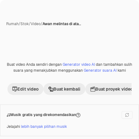
Rumah
/
Stok
/
Video
/
Awan melintas di ata…
Buat video Anda sendiri dengan
Generator video AI
dan tambahkan sulih
Premium
suara yang menakjubkan menggunakan
Generator suara AI
kami
Edit video
Buat kembali
Buat proyek video
Musik gratis yang direkomendasikan
Jelajahi
lebih banyak pilihan musik