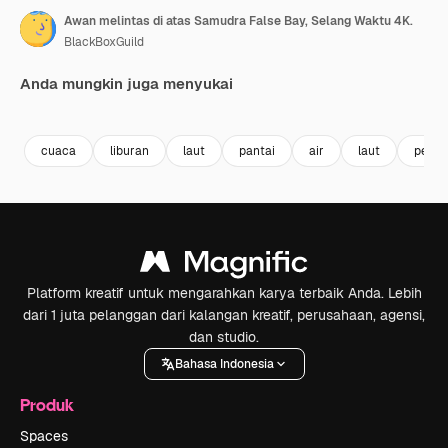
Awan melintas di atas Samudra False Bay, Selang Waktu 4K.
BlackBoxGuild
Anda mungkin juga menyukai
Premium
Premium
Premium
Premium
cuaca
liburan
laut
pantai
air
laut
perja
Platform kreatif untuk mengarahkan karya terbaik Anda. Lebih
dari 1 juta pelanggan dari kalangan kreatif, perusahaan, agensi,
dan studio.
Bahasa Indonesia
Produk
Spaces