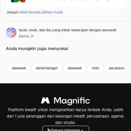
Jelajahi
lebih banyak pilihan musik
Ayah, anak, dan ibu yang sibuk bepergian dengan pesawat
Daniel_R
Anda mungkin juga menyukai
Premium
Premium
Premium
Premium
pesawat
penerbangan
pesawat
man
perjalanan
Platform kreatif untuk mengarahkan karya terbaik Anda. Lebih
dari 1 juta pelanggan dari kalangan kreatif, perusahaan, agensi,
dan studio.
Bahasa Indonesia