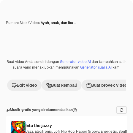
Rumah
/
Stok
/
Video
/
Ayah, anak, dan ibu …
Buat video Anda sendiri dengan
Generator video AI
dan tambahkan sulih
Premium
suara yang menakjubkan menggunakan
Generator suara AI
kami
Edit video
Buat kembali
Buat proyek video
Musik gratis yang direkomendasikan
Into the jazzy
Jazz
,
Electronic
,
Lofi
,
Hip Hop
,
Happy
,
Groovy
,
Energetic
,
Soulful