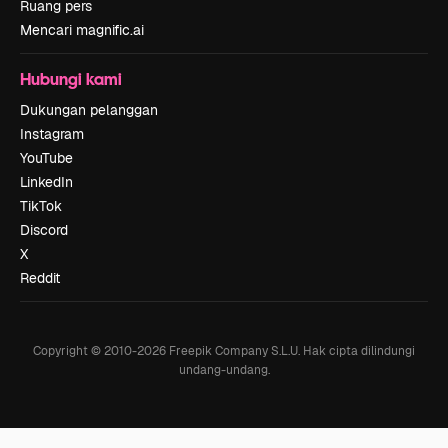
Ruang pers
Mencari magnific.ai
Hubungi kami
Dukungan pelanggan
Instagram
YouTube
LinkedIn
TikTok
Discord
X
Reddit
Copyright © 2010-
2026
Freepik Company S.L.U.
Hak cipta dilindungi
undang-undang
.