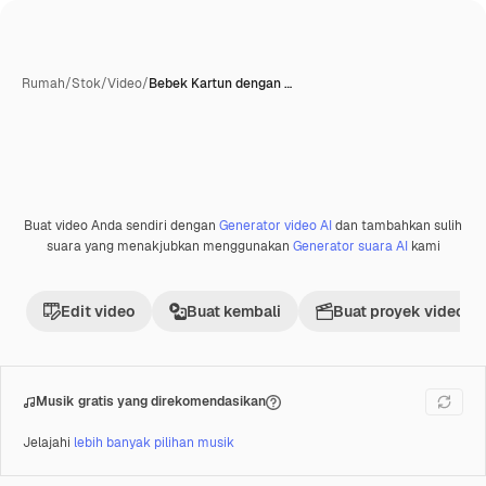
Rumah
/
Stok
/
Video
/
Bebek Kartun dengan …
Dihasilkan oleh AI
Buat video Anda sendiri dengan
Generator video AI
dan tambahkan sulih
Premium
suara yang menakjubkan menggunakan
Generator suara AI
kami
Edit video
Buat kembali
Buat proyek video
Musik gratis yang direkomendasikan
Jelajahi
lebih banyak pilihan musik