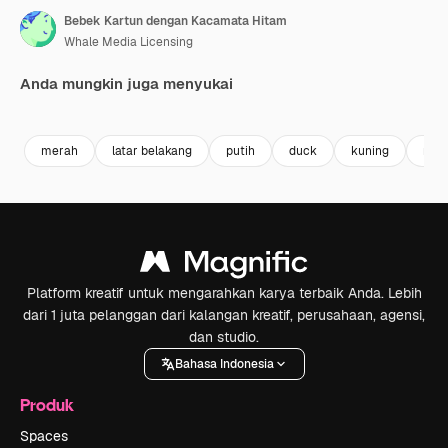
Bebek Kartun dengan Kacamata Hitam
Whale Media Licensing
Anda mungkin juga menyukai
Premium
Premium
Dihasilkan oleh AI
Premium
Premium
Dihasilkan 
merah
latar belakang
putih
duck
kuning
mus
Platform kreatif untuk mengarahkan karya terbaik Anda. Lebih
dari 1 juta pelanggan dari kalangan kreatif, perusahaan, agensi,
dan studio.
Bahasa Indonesia
Produk
Spaces