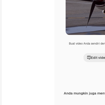
Buat video Anda sendiri d
Edit vid
Anda mungkin juga men
Premium
Premium