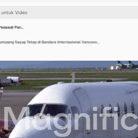
Pesawat Pen…
Close-up Pesawat Penumpang Sayap Tetap di Bandara Internasional Vancouver, Kanada