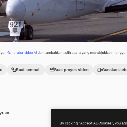
engan
Generator video AI
dan tambahkan sulih suara yang menakjubkan menggu
eo
Buat kembali
Buat proyek video
Gunakan seba
yukai
Premium
Premium
Dihasilkan oleh AI
By clicking “Accept All Cookies”, you ag