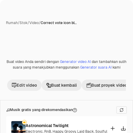
Rumah
/
Stok
/
Video
/
Correct vote icon bl…
Buat video Anda sendiri dengan
Generator video AI
dan tambahkan sulih
Premium
suara yang menakjubkan menggunakan
Generator suara AI
kami
Edit video
Buat kembali
Buat proyek video
Musik gratis yang direkomendasikan
Astronomical Twilight
Electronic
,
RnB
,
Happy
,
Groovy
,
Laid Back
,
Soulful