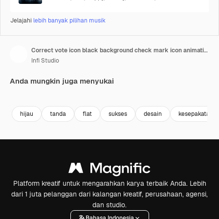
Jelajahi
lebih banyak pilihan musik
Correct vote icon black background check mark icon animation green checkmark animation yes tick
Infi Studio
Anda mungkin juga menyukai
Premium
Premium
Premium
Premium
hijau
tanda
flat
sukses
desain
kesepakatan
Platform kreatif untuk mengarahkan karya terbaik Anda. Lebih
dari 1 juta pelanggan dari kalangan kreatif, perusahaan, agensi,
dan studio.
Bahasa Indonesia