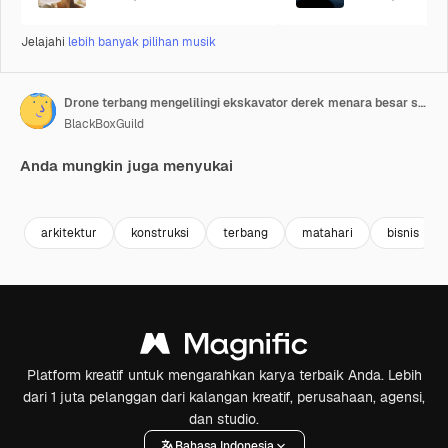
Jelajahi
lebih banyak pilihan musik
Drone terbang mengelilingi ekskavator derek menara besar saat matahari terbenam dengan langit berwarna-warni. Pemandangan siluet jarak dekat jejak kondensasi di langit.
BlackBoxGuild
Anda mungkin juga menyukai
Premium
Premium
Dihasilkan oleh AI
Premium
Premium
arkitektur
konstruksi
terbang
matahari
bisnis
Platform kreatif untuk mengarahkan karya terbaik Anda. Lebih
dari 1 juta pelanggan dari kalangan kreatif, perusahaan, agensi,
dan studio.
Bahasa Indonesia