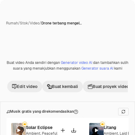
Rumah
/
Stok
/
Video
/
Drone terbang mengel…
Buat video Anda sendiri dengan
Generator video AI
dan tambahkan sulih
Premium
suara yang menakjubkan menggunakan
Generator suara AI
kami
Edit video
Buat kembali
Buat proyek video
Musik gratis yang direkomendasikan
Solar Eclipse
Litang
Ambient
,
Peaceful
Ambient
,
Laid Bac