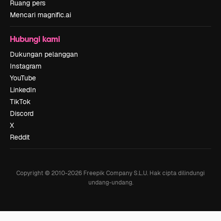
Ruang pers
Mencari magnific.ai
Hubungi kami
Dukungan pelanggan
Instagram
YouTube
LinkedIn
TikTok
Discord
X
Reddit
Copyright © 2010-
2026
Freepik Company S.L.U.
Hak cipta dilindungi
undang-undang
.