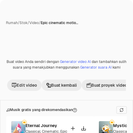
Rumah
/
Stok
/
Video
/
Epic cinematic motio…
Buat video Anda sendiri dengan
Generator video AI
dan tambahkan sulih
Premium
suara yang menakjubkan menggunakan
Generator suara AI
kami
Edit video
Buat kembali
Buat proyek video
Musik gratis yang direkomendasikan
Eternal Journey
Mystic R
Classical
,
Cinematic
,
Epic
Classical
,
C