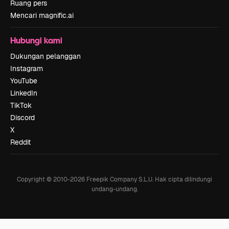
Ruang pers
Mencari magnific.ai
Hubungi kami
Dukungan pelanggan
Instagram
YouTube
LinkedIn
TikTok
Discord
X
Reddit
Copyright © 2010-
2026
Freepik Company S.L.U.
Hak cipta dilindungi
undang-undang
.