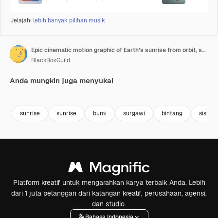
Jelajahi
lebih banyak pilihan musik
Epic cinematic motion graphic of Earth’s sunrise from orbit, showcasing a glowing blue atmosphere, dramatic lighting, twinkling stars, and vibrant colorful nebula clouds in the vast deep cosmos
BlackBoxGuild
Anda mungkin juga menyukai
Premium
Premium
Premium
Premium
sunrise
sunrise
bumi
surgawi
bintang
sistem
Platform kreatif untuk mengarahkan karya terbaik Anda. Lebih
dari 1 juta pelanggan dari kalangan kreatif, perusahaan, agensi,
dan studio.
Bahasa Indonesia