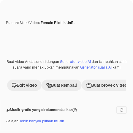
Rumah
/
Stok
/
Video
/
Female Pilot in Unif…
Buat video Anda sendiri dengan
Generator video AI
dan tambahkan sulih
Premium
suara yang menakjubkan menggunakan
Generator suara AI
kami
Edit video
Buat kembali
Buat proyek video
Musik gratis yang direkomendasikan
Jelajahi
lebih banyak pilihan musik