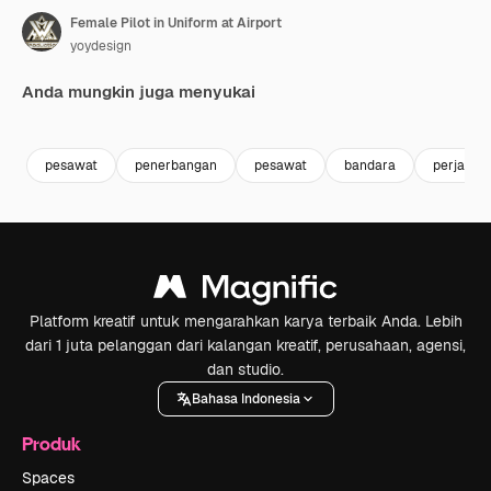
Female Pilot in Uniform at Airport
yoydesign
Anda mungkin juga menyukai
Premium
Premium
Premium
Premium
pesawat
penerbangan
pesawat
bandara
perjalan
Platform kreatif untuk mengarahkan karya terbaik Anda. Lebih
dari 1 juta pelanggan dari kalangan kreatif, perusahaan, agensi,
dan studio.
Bahasa Indonesia
Produk
Spaces