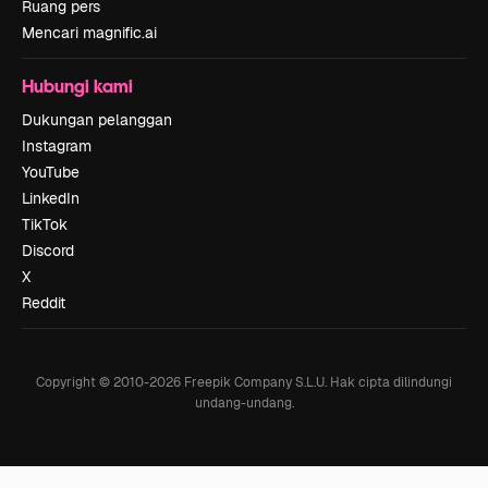
Ruang pers
Mencari magnific.ai
Hubungi kami
Dukungan pelanggan
Instagram
YouTube
LinkedIn
TikTok
Discord
X
Reddit
Copyright © 2010-
2026
Freepik Company S.L.U.
Hak cipta dilindungi
undang-undang
.