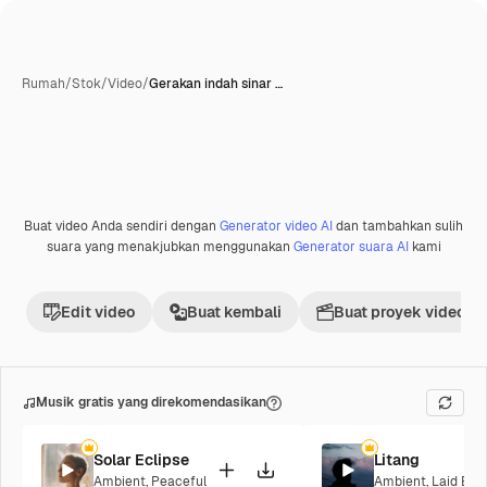
Rumah
/
Stok
/
Video
/
Gerakan indah sinar …
Buat video Anda sendiri dengan
Generator video AI
dan tambahkan sulih
Premium
suara yang menakjubkan menggunakan
Generator suara AI
kami
Edit video
Buat kembali
Buat proyek video
Musik gratis yang direkomendasikan
Solar Eclipse
Litang
Ambient
,
Peaceful
Ambient
,
Laid Bac