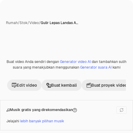
Rumah
/
Stok
/
Video
/
Gulir Lepas Landas A…
Buat video Anda sendiri dengan
Generator video AI
dan tambahkan sulih
Premium
suara yang menakjubkan menggunakan
Generator suara AI
kami
Edit video
Buat kembali
Buat proyek video
Musik gratis yang direkomendasikan
Jelajahi
lebih banyak pilihan musik