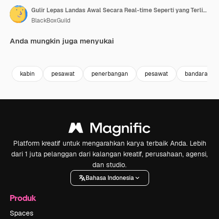
Gulir Lepas Landas Awal Secara Real-time Seperti yang Terlihat oleh Pilot dari Bandara Funchal, Pulau Madeira, Portugal
BlackBoxGuild
Anda mungkin juga menyukai
Premium
Premium
Premium
Premium
kabin
pesawat
penerbangan
pesawat
bandara
Platform kreatif untuk mengarahkan karya terbaik Anda. Lebih
dari 1 juta pelanggan dari kalangan kreatif, perusahaan, agensi,
dan studio.
Bahasa Indonesia
Produk
Spaces