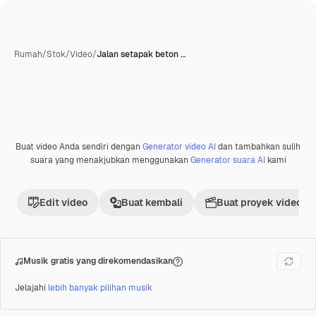
Rumah
/
Stok
/
Video
/
Jalan setapak beton …
Buat video Anda sendiri dengan
Generator video AI
dan tambahkan sulih
Premium
suara yang menakjubkan menggunakan
Generator suara AI
kami
Edit video
Buat kembali
Buat proyek video
Musik gratis yang direkomendasikan
Jelajahi
lebih banyak pilihan musik