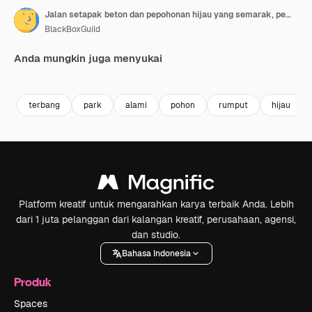
Jalan setapak beton dan pepohonan hijau yang semarak, pemandangan udara dari atas
BlackBoxGuild
Anda mungkin juga menyukai
Premium
Premium
Premium
Premium
terbang
park
alami
pohon
rumput
hijau
Platform kreatif untuk mengarahkan karya terbaik Anda. Lebih
dari 1 juta pelanggan dari kalangan kreatif, perusahaan, agensi,
dan studio.
Bahasa Indonesia
Produk
Spaces