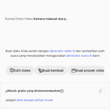
Rumah
/
Stok
/
Video
/
Kamera melacak dua p…
Buat video Anda sendiri dengan
Generator video AI
dan tambahkan sulih
Premium
suara yang menakjubkan menggunakan
Generator suara AI
kami
Edit video
Buat kembali
Buat proyek video
Musik gratis yang direkomendasikan
Jelajahi
lebih banyak pilihan musik