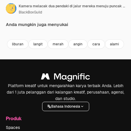
Kamera melacak dua pendaki di jalur mereka menuju puncak gunung Stol.
BlackBoxGuild
Anda mungkin juga menyukai
Premium
Premium
Premium
Premium
liburan
langit
merah
angin
cara
alami
Platform kreatif untuk mengarahkan karya terbaik Anda. Lebih
dari 1 juta pelanggan dari kalangan kreatif, perusahaan, agensi,
dan studio.
Bahasa Indonesia
Produk
Spaces