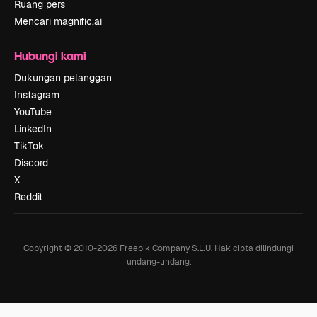
Ruang pers
Mencari magnific.ai
Hubungi kami
Dukungan pelanggan
Instagram
YouTube
LinkedIn
TikTok
Discord
X
Reddit
Copyright © 2010-
2026
Freepik Company S.L.U.
Hak cipta dilindungi
undang-undang
.