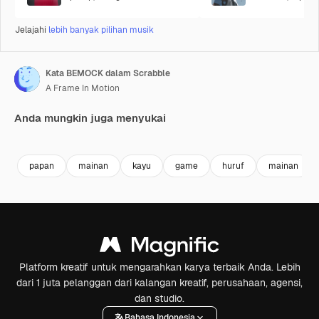
Jelajahi
lebih banyak pilihan musik
Kata BEMOCK dalam Scrabble
A Frame In Motion
Anda mungkin juga menyukai
Premium
Premium
Premium
Premium
papan
mainan
kayu
game
huruf
mainan
Platform kreatif untuk mengarahkan karya terbaik Anda. Lebih
dari 1 juta pelanggan dari kalangan kreatif, perusahaan, agensi,
dan studio.
Bahasa Indonesia