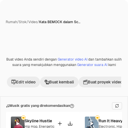
Rumah
/
Stok
/
Video
/
Kata BEMOCK dalam Sc…
Buat video Anda sendiri dengan
Generator video AI
dan tambahkan sulih
Premium
suara yang menakjubkan menggunakan
Generator suara AI
kami
Edit video
Buat kembali
Buat proyek video
Musik gratis yang direkomendasikan
Skyline Hustle
Run It Heavy
Hip Hop
,
Energetic
Electronic
,
Hip Ho