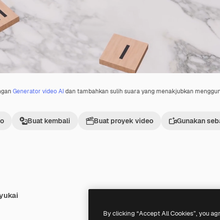
engan
Generator video AI
dan tambahkan sulih suara yang menakjubkan menggu
eo
Buat kembali
Buat proyek video
Gunakan seba
yukai
Premium
Premium
By clicking “Accept All Cookies”, you ag