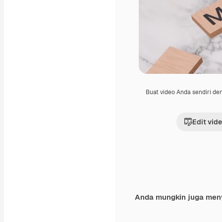
Buat video Anda sendiri d
Edit vid
Anda mungkin juga men
Premium
Premium