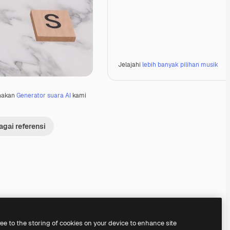
Jelajahi
lebih banyak pilihan musik
nakan
Generator suara AI
kami
gai referensi
Premium
Premium
Premium
Premium
ree to the storing of cookies on your device to enhance site