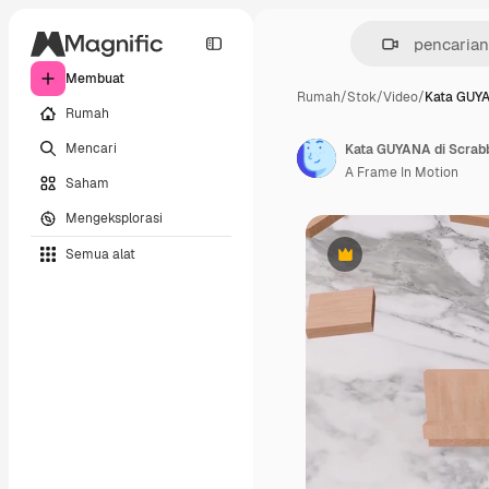
Membuat
Rumah
/
Stok
/
Video
/
Kata GUYA
Rumah
Mencari
Kata GUYANA di Scrab
A Frame In Motion
Saham
Mengeksplorasi
Semua alat
Premium