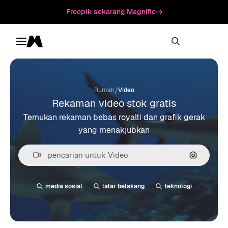
Freepik sekarang Magnific
Toggle menu
Magnific
/
Rumah
Video
Rekaman video stok gratis
Temukan rekaman bebas royalti dan grafik gerak
yang menakjubkan
Pencarian
media sosial
latar belakang
teknologi