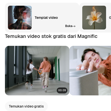
Templat video
G
Buka
Temukan video stok gratis dari Magnific
00:09
Temukan video gratis