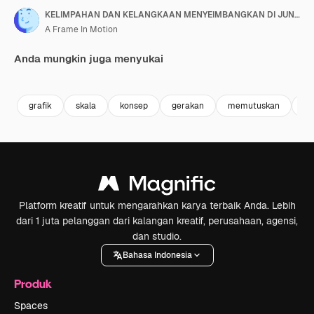
KELIMPAHAN DAN KELANGKAAN MENYEIMBANGKAN DI JUNGKAT-JUNGKIT
A Frame In Motion
Anda mungkin juga menyukai
Premium
Premium
Premium
Premium
grafik
skala
konsep
gerakan
memutuskan
pi
Platform kreatif untuk mengarahkan karya terbaik Anda. Lebih
dari 1 juta pelanggan dari kalangan kreatif, perusahaan, agensi,
dan studio.
Bahasa Indonesia
Produk
Spaces