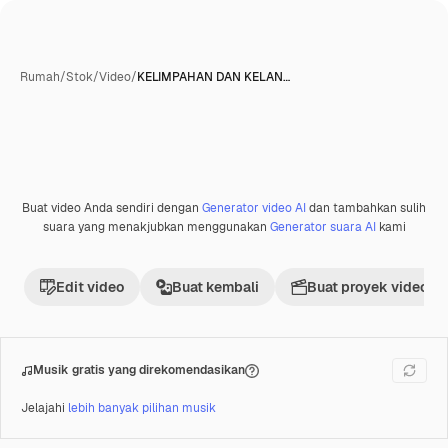
Rumah
/
Stok
/
Video
/
KELIMPAHAN DAN KELAN…
Buat video Anda sendiri dengan
Generator video AI
dan tambahkan sulih
Premium
suara yang menakjubkan menggunakan
Generator suara AI
kami
Edit video
Buat kembali
Buat proyek video
Musik gratis yang direkomendasikan
Jelajahi
lebih banyak pilihan musik