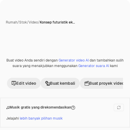
Rumah
/
Stok
/
Video
/
Konsep futuristik ek…
Buat video Anda sendiri dengan
Generator video AI
dan tambahkan sulih
Premium
suara yang menakjubkan menggunakan
Generator suara AI
kami
Edit video
Buat kembali
Buat proyek video
Musik gratis yang direkomendasikan
Jelajahi
lebih banyak pilihan musik