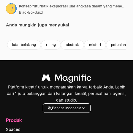
Konsep futuristik eksplorasi luar angkasa dalam yang menemukan planet alien baru di galaksi lain.
BlackBoxGuild
Anda mungkin juga menyukai
Premium
Premium
Premium
Premium
latar belakang
ruang
abstrak
misteri
petualangan
Platform kreatif untuk mengarahkan karya terbaik Anda. Lebih
dari 1 juta pelanggan dari kalangan kreatif, perusahaan, agensi,
dan studio.
Bahasa Indonesia
Produk
Spaces