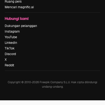
Ruang pers
Mencari magnific.ai
Hubungi kami
Dukungan pelanggan
Instagram
YouTube
LinkedIn
TikTok
Discord
X
Reddit
Copyright © 2010-
2026
Freepik Company S.L.U.
Hak cipta dilindungi
undang-undang
.