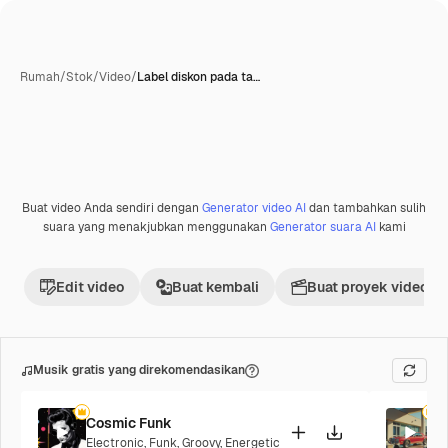
Rumah
/
Stok
/
Video
/
Label diskon pada ta…
Dihasilkan oleh AI
Buat video Anda sendiri dengan
Generator video AI
dan tambahkan sulih
Premium
suara yang menakjubkan menggunakan
Generator suara AI
kami
Edit video
Buat kembali
Buat proyek video
Musik gratis yang direkomendasikan
Cosmic Funk
C
Electronic
,
Funk
,
Groovy
,
Energetic
Fu