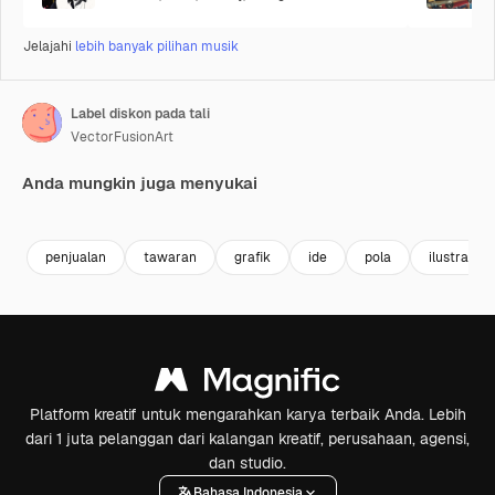
Jelajahi
lebih banyak pilihan musik
Label diskon pada tali
VectorFusionArt
Anda mungkin juga menyukai
Premium
Premium
Dihasilkan oleh AI
Premium
Premium
Dihasilkan 
penjualan
tawaran
grafik
ide
pola
ilustrasi
Platform kreatif untuk mengarahkan karya terbaik Anda. Lebih
dari 1 juta pelanggan dari kalangan kreatif, perusahaan, agensi,
dan studio.
Bahasa Indonesia