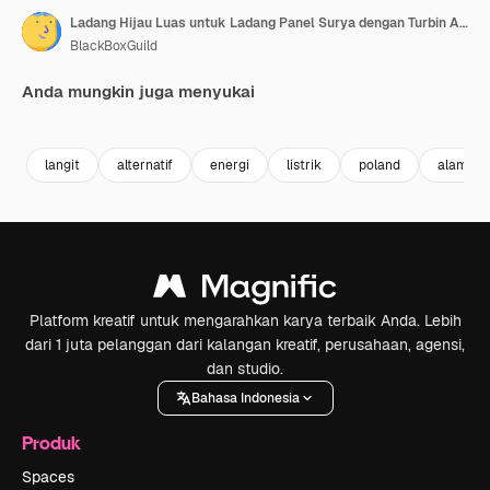
Ladang Hijau Luas untuk Ladang Panel Surya dengan Turbin Angin di Latar Belakang Dekat Zwartowo di Polandia.
BlackBoxGuild
Anda mungkin juga menyukai
Premium
Premium
Premium
Premium
langit
alternatif
energi
listrik
poland
alami
Platform kreatif untuk mengarahkan karya terbaik Anda. Lebih
dari 1 juta pelanggan dari kalangan kreatif, perusahaan, agensi,
dan studio.
Bahasa Indonesia
Produk
Spaces