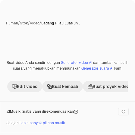
Rumah
/
Stok
/
Video
/
Ladang Hijau Luas un…
Buat video Anda sendiri dengan
Generator video AI
dan tambahkan sulih
Premium
suara yang menakjubkan menggunakan
Generator suara AI
kami
Edit video
Buat kembali
Buat proyek video
Musik gratis yang direkomendasikan
Jelajahi
lebih banyak pilihan musik