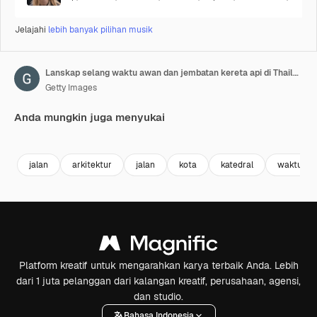
Jelajahi
lebih banyak pilihan musik
Lanskap selang waktu awan dan jembatan kereta api di Thailand
Getty Images
Anda mungkin juga menyukai
Premium
Premium
Premium
Premium
jalan
arkitektur
jalan
kota
katedral
waktu
Platform kreatif untuk mengarahkan karya terbaik Anda. Lebih
dari 1 juta pelanggan dari kalangan kreatif, perusahaan, agensi,
dan studio.
Bahasa Indonesia