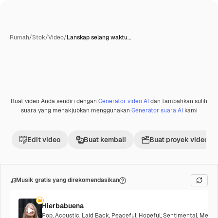
Rumah
/
Stok
/
Video
/
Lanskap selang waktu…
Buat video Anda sendiri dengan
Generator video AI
dan tambahkan sulih
Premium
suara yang menakjubkan menggunakan
Generator suara AI
kami
Edit video
Buat kembali
Buat proyek video
Musik gratis yang direkomendasikan
Hierbabuena
Pop
,
Acoustic
,
Laid Back
,
Peaceful
,
Hopeful
,
Sentimental
,
Melanc