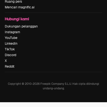
Ruang pers
Mencari magnific.ai
Hubungi kami
Dukungan pelanggan
Instagram
YouTube
LinkedIn
TikTok
Discord
X
Reddit
Copyright © 2010-
2026
Freepik Company S.L.U.
Hak cipta dilindungi
undang-undang
.