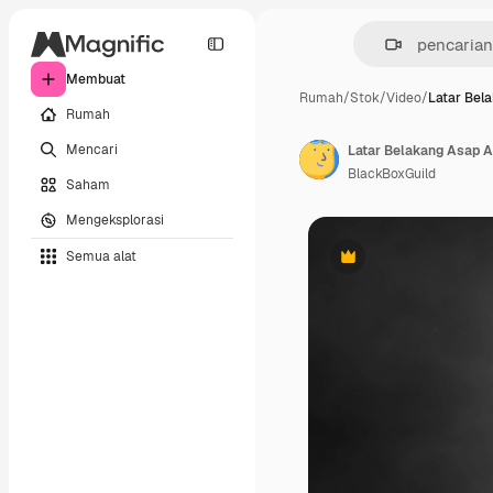
Membuat
Rumah
/
Stok
/
Video
/
Latar Bel
Rumah
Mencari
BlackBoxGuild
Saham
Mengeksplorasi
Semua alat
Premium