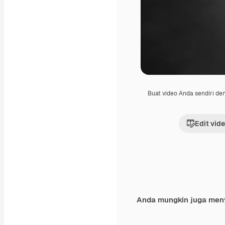
Buat video Anda sendiri d
Edit vid
Anda mungkin juga men
Premium
Premium