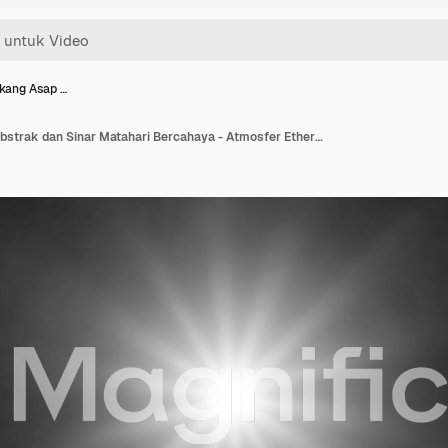
akang Asap …
Latar Belakang Asap Abstrak dan Sinar Matahari Bercahaya - Atmosfer Ethereal, Sinar Misterius, dan Keindahan Dunia Lain