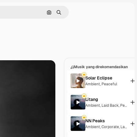
Pencarian berdasarkan gambar
Mencari
Musik yang direkomendasikan
Solar Eclipse
Ambient
,
Peaceful
Litang
Ambient
,
Laid Back
,
Peaceful
NN Peaks
Ambient
,
Corporate
,
Laid Back