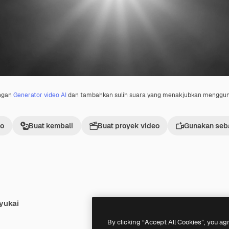
engan
Generator video AI
dan tambahkan sulih suara yang menakjubkan menggu
eo
Buat kembali
Buat proyek video
Gunakan seba
yukai
Premium
Premium
Dihasilkan oleh AI
By clicking “Accept All Cookies”, you ag