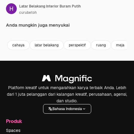
Latar Belakang Interior Buram Putih
curubetoh
Anda mungkin juga menyukai
Premium
Premium
Premium
Premium
Dihasilkan 
cahaya
latar belakang
perspektif
ruang
meja
Platform kreatif untuk mengarahkan karya terbaik Anda. Lebih
dari 1 juta pelanggan dari kalangan kreatif, perusahaan, agensi,
dan studio.
Bahasa Indonesia
Produk
Spaces