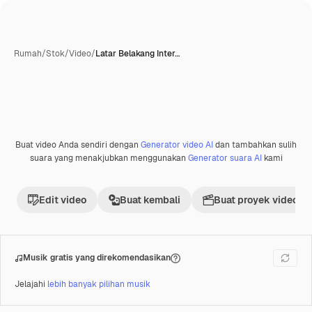
Rumah
/
Stok
/
Video
/
Latar Belakang Inter…
Buat video Anda sendiri dengan
Generator video AI
dan tambahkan sulih
Premium
suara yang menakjubkan menggunakan
Generator suara AI
kami
Edit video
Buat kembali
Buat proyek video
Musik gratis yang direkomendasikan
Jelajahi
lebih banyak pilihan musik