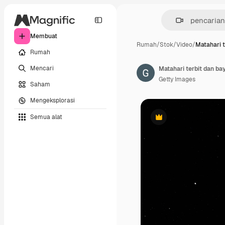
Membuat
Rumah
/
Stok
/
Video
/
Matahari t
Rumah
Mencari
Getty Images
Saham
Mengeksplorasi
Semua alat
Premium