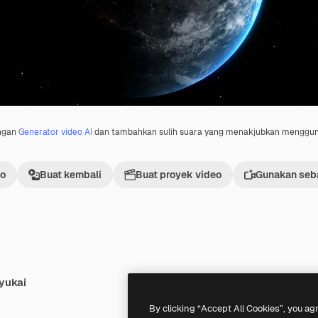
engan
Generator video AI
dan tambahkan sulih suara yang menakjubkan menggu
eo
Buat kembali
Buat proyek video
Gunakan seba
yukai
Premium
Premium
By clicking “Accept All Cookies”, you ag