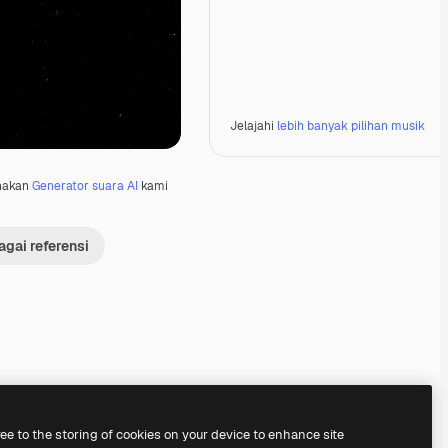
Jelajahi
lebih banyak pilihan musik
nakan
Generator suara AI
kami
gai referensi
Premium
Premium
Premium
Premium
ree to the storing of cookies on your device to enhance site