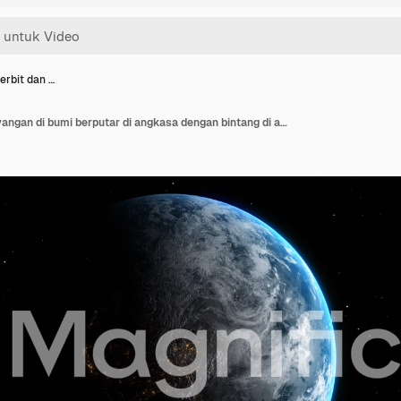
erbit dan …
Matahari terbit dan bayangan di bumi berputar di angkasa dengan bintang di alam semesta. Permukaan tekstur awan volumetrik 3D dengan atmosfer realistis