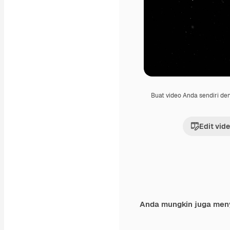
Buat video Anda sendiri d
Edit vid
Anda mungkin juga men
Premium
Premium