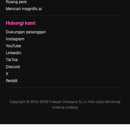
Ruang pers
Mencari magnific.ai
Hubungi kami
Dukungan pelanggan
Instagram
YouTube
LinkedIn
TikTok
Discord
X
Reddit
Copyright © 2010-
2026
Freepik Company S.L.U.
Hak cipta dilindungi
undang-undang
.