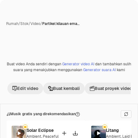
Rumah
/
Stok
/
Video
/
Partikel kilauan ema…
Buat video Anda sendiri dengan
Generator video AI
dan tambahkan sulih
Premium
suara yang menakjubkan menggunakan
Generator suara AI
kami
Edit video
Buat kembali
Buat proyek video
Musik gratis yang direkomendasikan
Solar Eclipse
Litang
Ambient
,
Peaceful
Ambient
,
Laid Bac