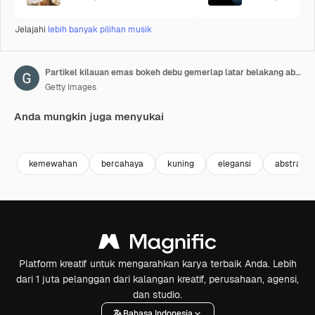
Jelajahi
lebih banyak pilihan musik
Partikel kilauan emas bokeh debu gemerlap latar belakang abstrak loop
Getty Images
Anda mungkin juga menyukai
Premium
Premium
Premium
Premium
kemewahan
bercahaya
kuning
elegansi
abstrak
Platform kreatif untuk mengarahkan karya terbaik Anda. Lebih
dari 1 juta pelanggan dari kalangan kreatif, perusahaan, agensi,
dan studio.
Bahasa Indonesia