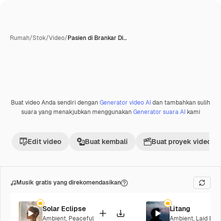
Rumah
/
Stok
/
Video
/
Pasien di Brankar Di…
Buat video Anda sendiri dengan
Generator video AI
dan tambahkan sulih
Premium
suara yang menakjubkan menggunakan
Generator suara AI
kami
Edit video
Buat kembali
Buat proyek video
Musik gratis yang direkomendasikan
Solar Eclipse
Litang
Ambient
,
Peaceful
Ambient
,
Laid Bac