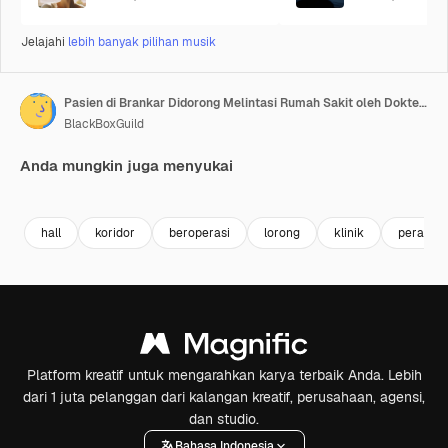
Jelajahi
lebih banyak pilihan musik
Pasien di Brankar Didorong Melintasi Rumah Sakit oleh Dokter - Gerakan Lambat - 4K UHD
BlackBoxGuild
Anda mungkin juga menyukai
Premium
Premium
Premium
Premium
Dihasilkan 
hall
koridor
beroperasi
lorong
klinik
perawat
Platform kreatif untuk mengarahkan karya terbaik Anda. Lebih
dari 1 juta pelanggan dari kalangan kreatif, perusahaan, agensi,
dan studio.
Bahasa Indonesia