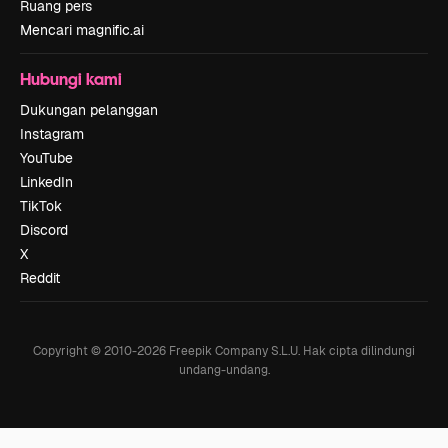
Ruang pers
Mencari magnific.ai
Hubungi kami
Dukungan pelanggan
Instagram
YouTube
LinkedIn
TikTok
Discord
X
Reddit
Copyright © 2010-
2026
Freepik Company S.L.U.
Hak cipta dilindungi
undang-undang
.