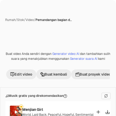
Rumah
/
Stok
/
Video
/
Pemandangan bagian d…
Buat video Anda sendiri dengan
Generator video AI
dan tambahkan sulih
Premium
suara yang menakjubkan menggunakan
Generator suara AI
kami
Edit video
Buat kembali
Buat proyek video
Musik gratis yang direkomendasikan
Menjian Girl
World
,
Laid Back
,
Peaceful
,
Hopeful
,
Sentimental