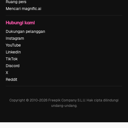
Ruang pers
Mencari magnific.ai
Hubungi kami
Dukungan pelanggan
Instagram
YouTube
LinkedIn
TikTok
Discord
X
Reddit
Copyright © 2010-
2026
Freepik Company S.L.U.
Hak cipta dilindungi
undang-undang
.