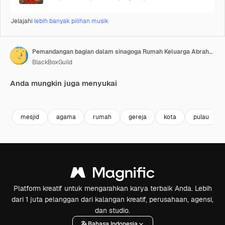
Jelajahi
lebih banyak pilihan musik
Pemandangan bagian dalam sinagoga Rumah Keluarga Abrahamik di Abu Dhabi
BlackBoxGuild
Anda mungkin juga menyukai
Premium
Premium
Premium
Premium
mesjid
agama
rumah
gereja
kota
pulau
Platform kreatif untuk mengarahkan karya terbaik Anda. Lebih
dari 1 juta pelanggan dari kalangan kreatif, perusahaan, agensi,
dan studio.
Bahasa Indonesia