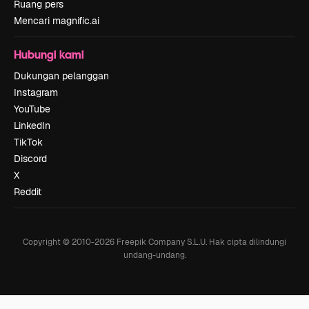
Ruang pers
Mencari magnific.ai
Hubungi kami
Dukungan pelanggan
Instagram
YouTube
LinkedIn
TikTok
Discord
X
Reddit
Copyright © 2010-
2026
Freepik Company S.L.U.
Hak cipta dilindungi
undang-undang
.