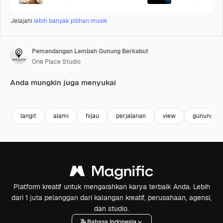
Jelajahi
lebih banyak pilihan musik
Pemandangan Lembah Gunung Berkabut
One Place Studio
Anda mungkin juga menyukai
Premium
Premium
Premium
Premium
langit
alami
hijau
perjalanan
view
gunung
Platform kreatif untuk mengarahkan karya terbaik Anda. Lebih
dari 1 juta pelanggan dari kalangan kreatif, perusahaan, agensi,
dan studio.
Bahasa Indonesia