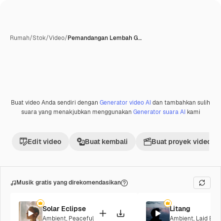
Rumah
/
Stok
/
Video
/
Pemandangan Lembah G…
Buat video Anda sendiri dengan
Generator video AI
dan tambahkan sulih
Premium
suara yang menakjubkan menggunakan
Generator suara AI
kami
Edit video
Buat kembali
Buat proyek video
Musik gratis yang direkomendasikan
Solar Eclipse
Litang
Ambient
,
Peaceful
Ambient
,
Laid Bac