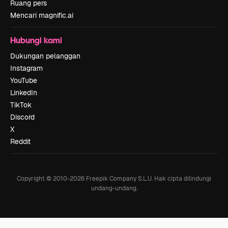
Ruang pers
Mencari magnific.ai
Hubungi kami
Dukungan pelanggan
Instagram
YouTube
LinkedIn
TikTok
Discord
X
Reddit
Copyright © 2010-
2026
Freepik Company S.L.U.
Hak cipta dilindungi
undang-undang
.