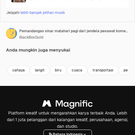
Jelajahi
lebih banyak pilihan musik
Pemandangan sinar matahari pagi dari jendela pesawat komersial
BlackBoxGuild
Anda mungkin juga menyukai
Premium
Premium
Premium
Premium
cahaya
langit
biru
cuaca
transportasi
pesaw
Platform kreatif untuk mengarahkan karya terbaik Anda. Lebih
dari 1 juta pelanggan dari kalangan kreatif, perusahaan, agensi,
dan studio.
Bahasa Indonesia