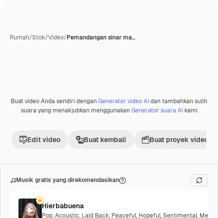
Rumah
/
Stok
/
Video
/
Pemandangan sinar ma…
Buat video Anda sendiri dengan
Generator video AI
dan tambahkan sulih
Premium
suara yang menakjubkan menggunakan
Generator suara AI
kami
Edit video
Buat kembali
Buat proyek video
Musik gratis yang direkomendasikan
Hierbabuena
Pop
,
Acoustic
,
Laid Back
,
Peaceful
,
Hopeful
,
Sentimental
,
Melanc