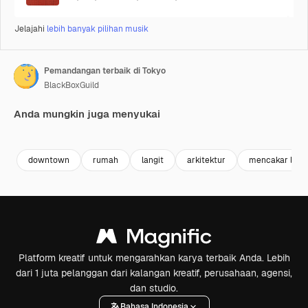
Jelajahi
lebih banyak pilihan musik
Pemandangan terbaik di Tokyo
BlackBoxGuild
Anda mungkin juga menyukai
Premium
Premium
Premium
Premium
downtown
rumah
langit
arkitektur
mencakar langi
Platform kreatif untuk mengarahkan karya terbaik Anda. Lebih
dari 1 juta pelanggan dari kalangan kreatif, perusahaan, agensi,
dan studio.
Bahasa Indonesia