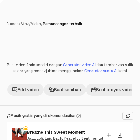
Rumah
/
Stok
/
Video
/
Pemandangan terbaik …
Buat video Anda sendiri dengan
Generator video AI
dan tambahkan sulih
Premium
suara yang menakjubkan menggunakan
Generator suara AI
kami
Edit video
Buat kembali
Buat proyek video
Musik gratis yang direkomendasikan
Breathe This Sweet Moment
Jazz
,
Lofi
,
Laid Back
,
Peaceful
,
Sentimental