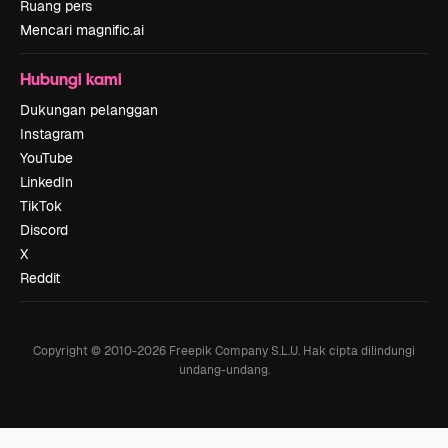
Ruang pers
Mencari magnific.ai
Hubungi kami
Dukungan pelanggan
Instagram
YouTube
LinkedIn
TikTok
Discord
X
Reddit
Copyright © 2010-
2026
Freepik Company S.L.U.
Hak cipta dilindungi
undang-undang
.