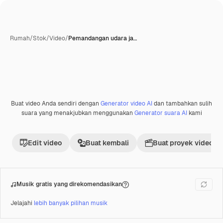
Rumah
/
Stok
/
Video
/
Pemandangan udara ja…
Buat video Anda sendiri dengan
Generator video AI
dan tambahkan sulih
Premium
suara yang menakjubkan menggunakan
Generator suara AI
kami
Edit video
Buat kembali
Buat proyek video
Musik gratis yang direkomendasikan
Jelajahi
lebih banyak pilihan musik