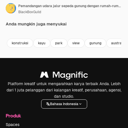
Pemandangan udara jalur sepeda gunung dengan rumah-rumah baru di latar belakang, Perth Australia
BlackBoxGuild
Anda mungkin juga menyukai
Premium
Premium
Premium
Premium
konstruksi
kayu
park
view
gunung
australia
Platform kreatif untuk mengarahkan karya terbaik Anda. Lebih
dari 1 juta pelanggan dari kalangan kreatif, perusahaan, agensi,
dan studio.
Bahasa Indonesia
Produk
Spaces