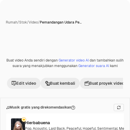
Rumah
/
Stok
/
Video
/
Pemandangan Udara Pe…
Buat video Anda sendiri dengan
Generator video AI
dan tambahkan sulih
Premium
suara yang menakjubkan menggunakan
Generator suara AI
kami
Edit video
Buat kembali
Buat proyek video
Musik gratis yang direkomendasikan
Hierbabuena
Pop
,
Acoustic
,
Laid Back
,
Peaceful
,
Hopeful
,
Sentimental
,
Melanc