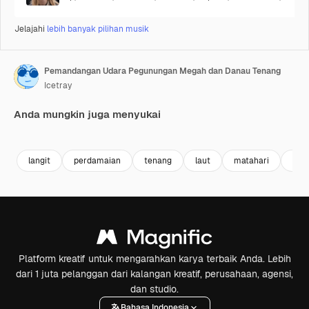
Jelajahi
lebih banyak pilihan musik
Pemandangan Udara Pegunungan Megah dan Danau Tenang
Icetray
Anda mungkin juga menyukai
Premium
Premium
Premium
Premium
langit
perdamaian
tenang
laut
matahari
air
Platform kreatif untuk mengarahkan karya terbaik Anda. Lebih
dari 1 juta pelanggan dari kalangan kreatif, perusahaan, agensi,
dan studio.
Bahasa Indonesia