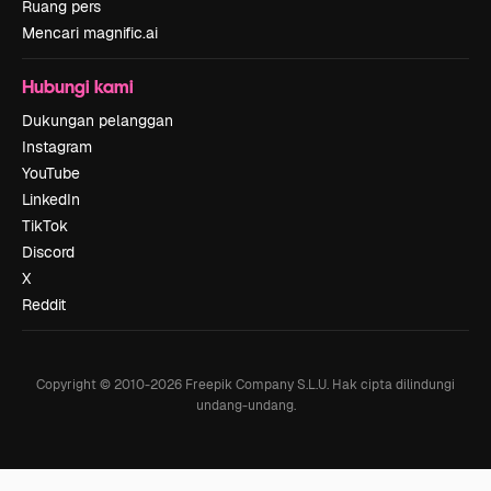
Ruang pers
Mencari magnific.ai
Hubungi kami
Dukungan pelanggan
Instagram
YouTube
LinkedIn
TikTok
Discord
X
Reddit
Copyright © 2010-
2026
Freepik Company S.L.U.
Hak cipta dilindungi
undang-undang
.