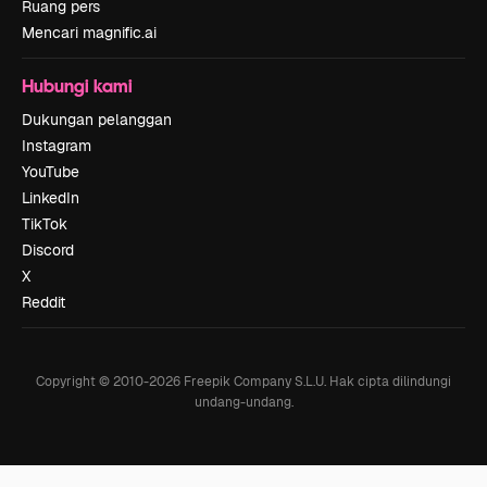
Ruang pers
Mencari magnific.ai
Hubungi kami
Dukungan pelanggan
Instagram
YouTube
LinkedIn
TikTok
Discord
X
Reddit
Copyright © 2010-
2026
Freepik Company S.L.U.
Hak cipta dilindungi
undang-undang
.