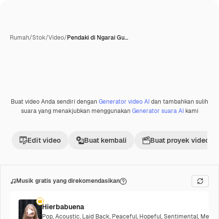
Rumah
/
Stok
/
Video
/
Pendaki di Ngarai Gu…
Buat video Anda sendiri dengan
Generator video AI
dan tambahkan sulih
Premium
suara yang menakjubkan menggunakan
Generator suara AI
kami
Edit video
Buat kembali
Buat proyek video
Musik gratis yang direkomendasikan
Hierbabuena
Pop
,
Acoustic
,
Laid Back
,
Peaceful
,
Hopeful
,
Sentimental
,
Melanc