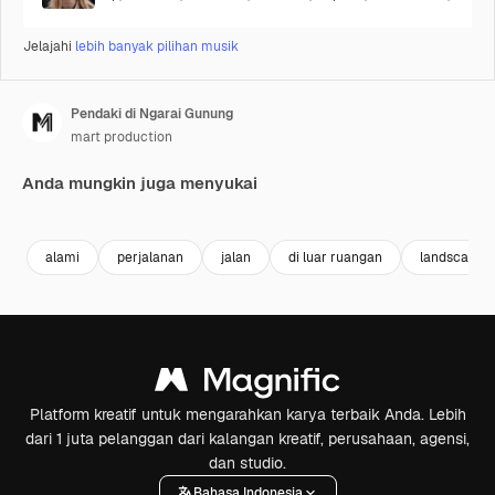
Jelajahi
lebih banyak pilihan musik
Pendaki di Ngarai Gunung
mart production
Anda mungkin juga menyukai
Premium
Premium
Premium
Premium
alami
perjalanan
jalan
di luar ruangan
landscape
Platform kreatif untuk mengarahkan karya terbaik Anda. Lebih
dari 1 juta pelanggan dari kalangan kreatif, perusahaan, agensi,
dan studio.
Bahasa Indonesia