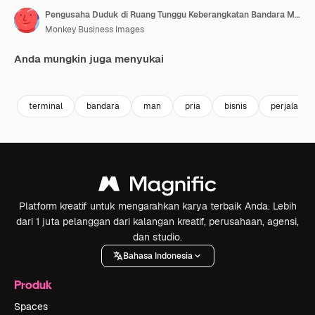
Pengusaha Duduk di Ruang Tunggu Keberangkatan Bandara Menggunakan Ponsel dengan Pesawat Lepas Landas di Latar Belakang
Monkey Business Images
Anda mungkin juga menyukai
Premium
Premium
Premium
Premium
terminal
bandara
man
pria
bisnis
perjalanan
Platform kreatif untuk mengarahkan karya terbaik Anda. Lebih
dari 1 juta pelanggan dari kalangan kreatif, perusahaan, agensi,
dan studio.
Bahasa Indonesia
Produk
Spaces