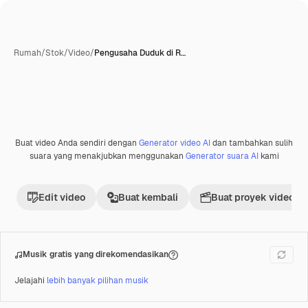
Rumah
/
Stok
/
Video
/
Pengusaha Duduk di R…
Buat video Anda sendiri dengan
Generator video AI
dan tambahkan sulih
Premium
suara yang menakjubkan menggunakan
Generator suara AI
kami
Edit video
Buat kembali
Buat proyek video
Musik gratis yang direkomendasikan
Jelajahi
lebih banyak pilihan musik