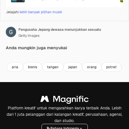
Jelajahi
lebih banyak pilihan musik
Pengusaha Jepang dewasa menunjukkan sesuatu
Getty Images
Anda mungkin juga menyukai
Premium
Premium
Premium
Premium
pria
bisnis
tangan
japan
orang
potret
h
Platform kreatif untuk mengarahkan karya terbaik Anda. Lebih
dari 1 juta pelanggan dari kalangan kreatif, perusahaan, agensi,
dan studio.
Bahasa Indonesia