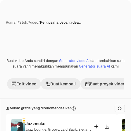
Rumah
/
Stok
/
Video
/
Pengusaha Jepang dew…
Buat video Anda sendiri dengan
Generator video AI
dan tambahkan sulih
Premium
suara yang menakjubkan menggunakan
Generator suara AI
kami
Edit video
Buat kembali
Buat proyek video
Musik gratis yang direkomendasikan
Jazzmoke
Jazz
,
Lounge
,
Groovy
,
Laid Back
,
Elegant