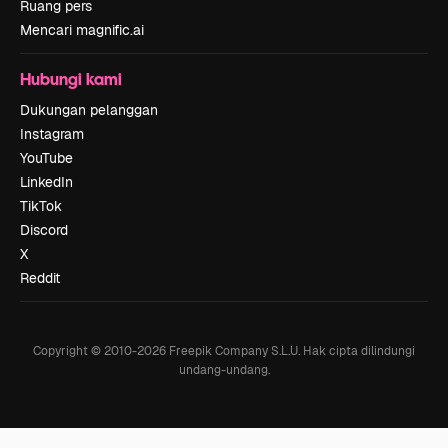
Ruang pers
Mencari magnific.ai
Hubungi kami
Dukungan pelanggan
Instagram
YouTube
LinkedIn
TikTok
Discord
X
Reddit
Copyright © 2010-
2026
Freepik Company S.L.U.
Hak cipta dilindungi
undang-undang
.