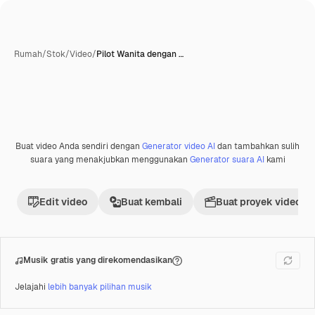
Rumah
/
Stok
/
Video
/
Pilot Wanita dengan …
Buat video Anda sendiri dengan
Generator video AI
dan tambahkan sulih
Premium
suara yang menakjubkan menggunakan
Generator suara AI
kami
Edit video
Buat kembali
Buat proyek video
Musik gratis yang direkomendasikan
Jelajahi
lebih banyak pilihan musik