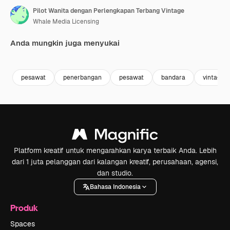
Pilot Wanita dengan Perlengkapan Terbang Vintage
Whale Media Licensing
Anda mungkin juga menyukai
Premium
Premium
Premium
Premium
pesawat
penerbangan
pesawat
bandara
vintage
Platform kreatif untuk mengarahkan karya terbaik Anda. Lebih
dari 1 juta pelanggan dari kalangan kreatif, perusahaan, agensi,
dan studio.
Bahasa Indonesia
Produk
Spaces