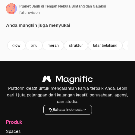
Planet Jauh di Tengah Nebula Bintang dan Galaksi
futurevision
Anda mungkin juga menyukai
Premium
Premium
Dihasilkan oleh AI
Premium
Premium
Dihasilkan 
glow
biru
merah
struktur
latar belakang
rua
Platform kreatif untuk mengarahkan karya terbaik Anda. Lebih
dari 1 juta pelanggan dari kalangan kreatif, perusahaan, agensi,
dan studio.
Bahasa Indonesia
Produk
Spaces