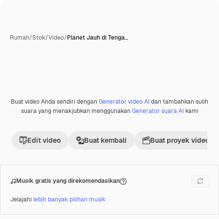
Rumah
/
Stok
/
Video
/
Planet Jauh di Tenga…
Dihasilkan oleh AI
Buat video Anda sendiri dengan
Generator video AI
dan tambahkan sulih
Premium
suara yang menakjubkan menggunakan
Generator suara AI
kami
Edit video
Buat kembali
Buat proyek video
Musik gratis yang direkomendasikan
Jelajahi
lebih banyak pilihan musik